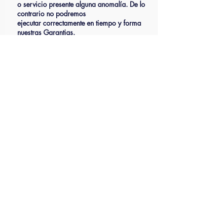
o
servicio
presente alguna anomalía. De lo
contrario no podremos
ejecutar
correctamente en tiempo y forma
nuestras Garantias.
» Es primordial que posterior a los 15 días
de verificación, será imprescindible contar
con una póliza de soporte técnico, en caso
de requerir asistencia técnica especializada
de uso y operación de los equipos.
» La única responsabilidad que adquieres es
recibir en tiempo y forma la capacitación
para operar debidamente los sistemas Pc
Station®
¿Como hacer valida mi garantía?