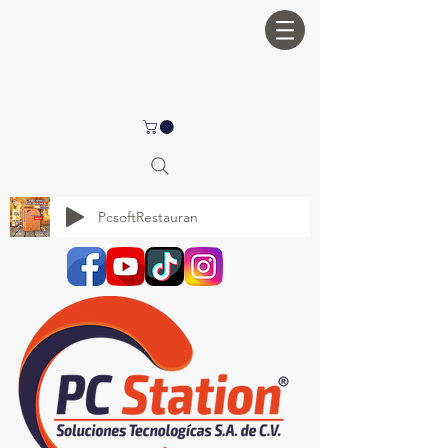
PcsoftRestauran