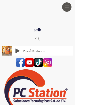
PcsoftRestauran