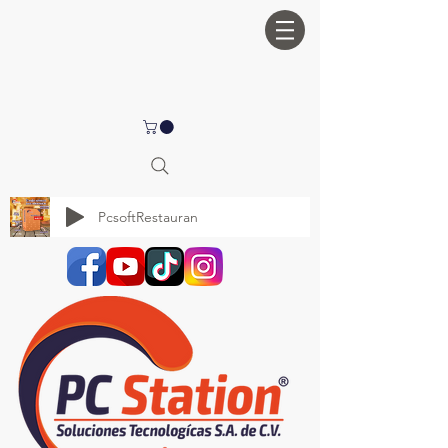
PcsoftRestauran