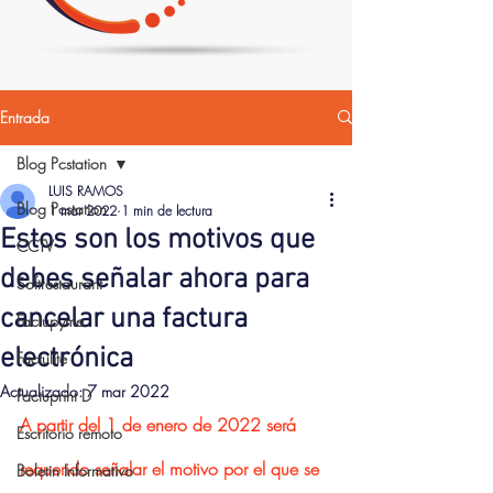
Entrada
Blog Pcstation
LUIS RAMOS
Blog Pcstation
1 mar 2022
1 min de lectura
Estos son los motivos que
CCTV
debes señalar ahora para
Softrestaurant
cancelar una factura
Factupyme
electrónica
Factulite
Actualizado:
7 mar 2022
Factuprint D
A partir del 1 de enero de 2022 será 
Escritorio remoto
requerido señalar el motivo por el que se 
Boletin Informativo