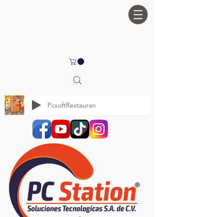
PcsoftRestauran