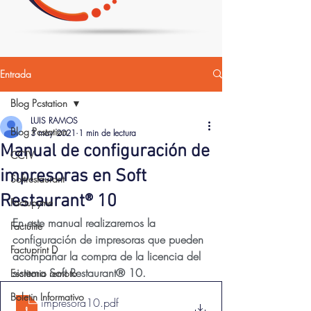
Entrada
Blog Pcstation
LUIS RAMOS
Blog Pcstation
3 may 2021
1 min de lectura
Manual de configuración de
CCTV
impresoras en Soft
Softrestaurant
Restaurant® 10
Factupyme
En este manual realizaremos la 
Factulite
configuración de impresoras que pueden 
Factuprint D
acompañar la compra de la licencia del 
sistema Soft Restaurant® 10.
Escritorio remoto
Boletin Informativo
impresora10
.pdf